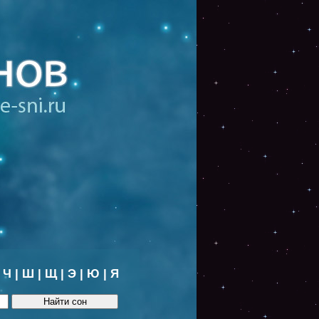
|
Ч
|
Ш
|
Щ
|
Э
|
Ю
|
Я