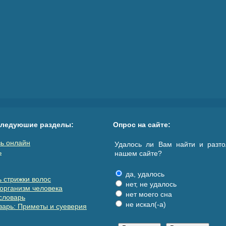
следуюшие разделы:
Опрос на сайте:
ь онлайн
Удалось ли Вам найти и разто
ь
нашем сайте?
да, удалось
 стрижки волос
нет, не удалось
организм человека
нет моего сна
словарь
не искал(-а)
арь: Приметы и суеверия