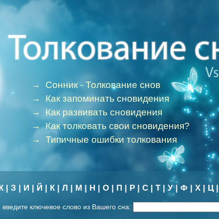
→
Сонник - Толкование снов
→
Как запоминать сновидения
→
Как развивать сновидения
→
Как толковать свои сновидения?
→
Типичные ошибки толкования
Ж
|
З
|
И
|
Й
|
К
|
Л
|
М
|
Н
|
О
|
П
|
Р
|
С
|
Т
|
У
|
Ф
|
Х
|
Ц
 введите ключевое слово из Вашего сна: