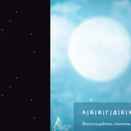
А
|
Б
|
В
|
Г
|
Д
|
Е
|
Воспользуйтесь поиском,