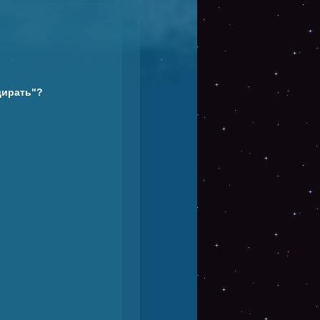
дирать"?