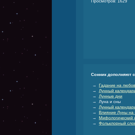
Просмотров: 1629
Сонник дополняют 
→
Гадание на любов
→
Лунный календар
→
Лунные дни
→ Луна и сны
→
Лунный календарь
→
Влияние Луны на 
→
Мифологический 
→
Фольклорный слов