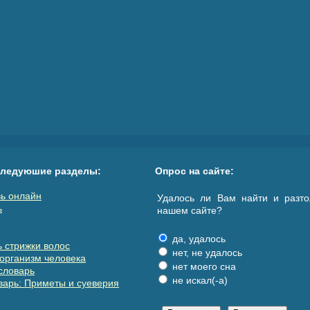
следуюшие разделы:
Опрос на сайте:
ь онлайн
Удалось ли Вам найти и разто
ь
нашем сайте?
да, удалось
 стрижки волос
нет, не удалось
организм человека
нет моего сна
словарь
не искал(-а)
арь: Приметы и суеверия