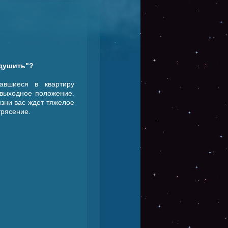
адушить"?
авшиеся в квартиру
звыходное положение.
изни вас ждет тяжелое
трясение.