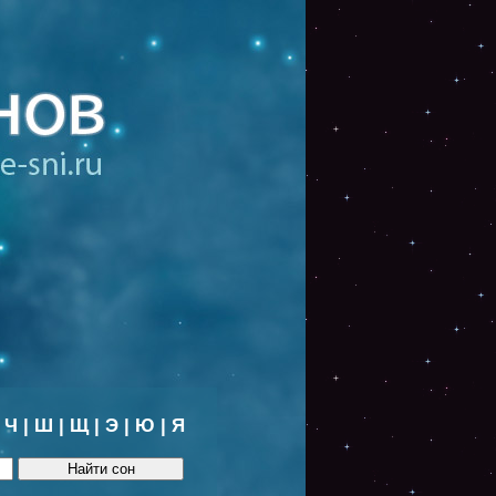
|
Ч
|
Ш
|
Щ
|
Э
|
Ю
|
Я