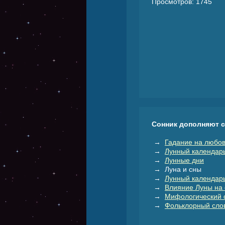
Просмотров: 1745
Сонник дополняют 
→
Гадание на любов
→
Лунный календар
→
Лунные дни
→ Луна и сны
→
Лунный календарь
→
Влияние Луны на 
→
Мифологический 
→
Фольклорный слов