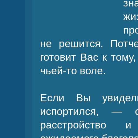
зн
жи
пр
не решится. Потч
готовит Вас к тому
чьей-то воле.
Если Вы увидел
испортился, — о
расстройство и