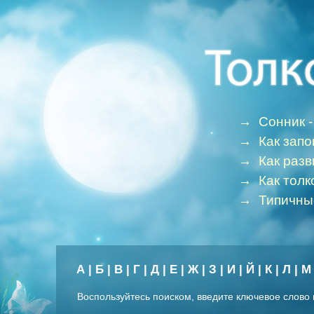
→
Сонник -
→
Как зап
→
Как раз
→
Как толк
→
Типичны
А
|
Б
|
В
|
Г
|
Д
|
Е
|
Ж
|
З
|
И
|
Й
|
К
|
Л
|
М
Воспользуйтесь поиском, введите ключевое слово 