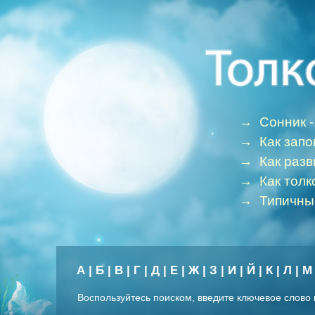
→
Сонник -
→
Как зап
→
Как раз
→
Как толк
→
Типичны
А
|
Б
|
В
|
Г
|
Д
|
Е
|
Ж
|
З
|
И
|
Й
|
К
|
Л
|
М
Воспользуйтесь поиском, введите ключевое слово 