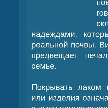
по
го
ск
надеждами, кото
реальной почвы. В
предвещает печа
семье.
Покрывать лаком 
или изделия означа