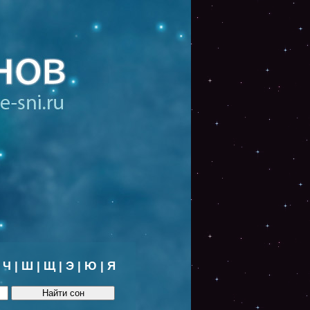
|
Ч
|
Ш
|
Щ
|
Э
|
Ю
|
Я