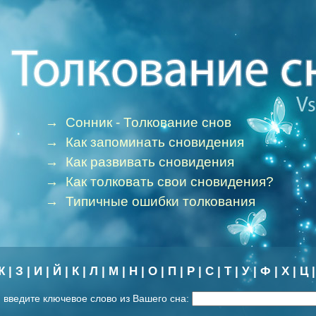
→
Сонник - Толкование снов
→
Как запоминать сновидения
→
Как развивать сновидения
→
Как толковать свои сновидения?
→
Типичные ошибки толкования
Ж
|
З
|
И
|
Й
|
К
|
Л
|
М
|
Н
|
О
|
П
|
Р
|
С
|
Т
|
У
|
Ф
|
Х
|
Ц
 введите ключевое слово из Вашего сна: