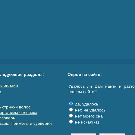
следуюшие разделы:
Опрос на сайте:
ь онлайн
Удалось ли Вам найти и разто
ь
нашем сайте?
да, удалось
 стрижки волос
нет, не удалось
организм человека
нет моего сна
словарь
не искал(-а)
арь: Приметы и суеверия