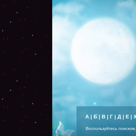
А
|
Б
|
В
|
Г
|
Д
|
Е
|
Воспользуйтесь поиском,