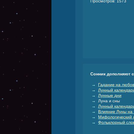
Просмотров: 1573
Сонник дополняют 
→
Гадание на любов
→
Лунный календар
→
Лунные дни
→ Луна и сны
→
Лунный календарь
→
Влияние Луны на 
→
Мифологический 
→
Фольклорный слов