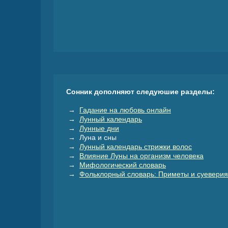
Сонник дополняют следуюшие разделы:
→
Гадание на любовь онлайн
→
Лунный календарь
→
Лунные дни
→ Луна и сны
→
Лунный календарь стрижки волос
→
Влияние Луны на организм человека
→
Мифологический словарь
→
Фольклорный словарь: Приметы и суеверия