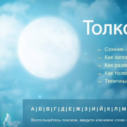
→
Сонник -
→
Как зап
→
Как раз
→
Как толк
→
Типичны
А
|
Б
|
В
|
Г
|
Д
|
Е
|
Ж
|
З
|
И
|
Й
|
К
|
Л
|
М
Воспользуйтесь поиском, введите ключевое слово 