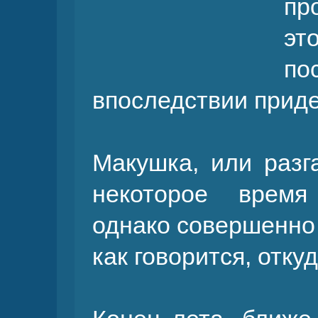
пр
эт
п
впоследствии приде
Макушка, или разг
некоторое время
однако совершенно 
как говорится, отку