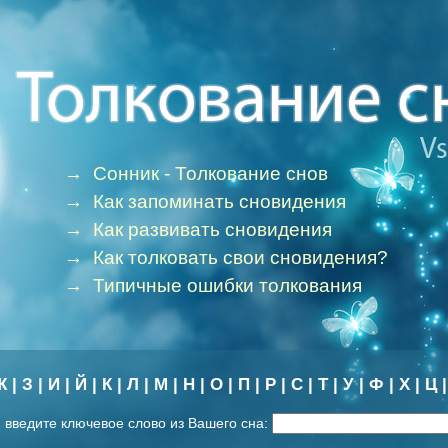
→
Сонник - Толкование снов
→
Как запоминать сновидения
→
Как развивать сновидения
→
Как толковать свои сновидения?
→
Типичные ошибки толкования
Ж
|
З
|
И
|
Й
|
К
|
Л
|
М
|
Н
|
О
|
П
|
Р
|
С
|
Т
|
У
|
Ф
|
Х
|
Ц
 введите ключевое слово из Вашего сна: