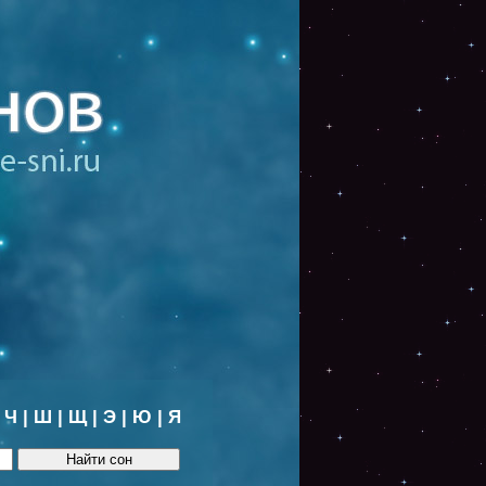
|
Ч
|
Ш
|
Щ
|
Э
|
Ю
|
Я