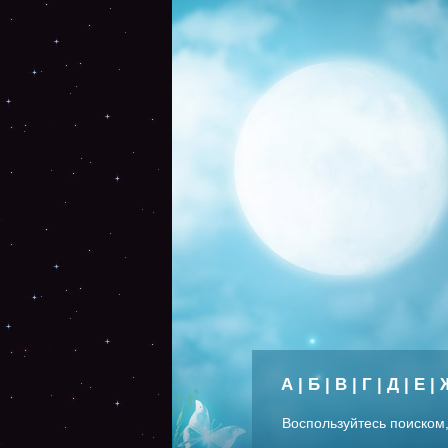
А
|
Б
|
В
|
Г
|
Д
|
Е
|
Воспользуйтесь поиском,