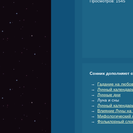
Просмотров: 1545
Сонник дополняют 
→
Гадание на любов
→
Лунный календар
→
Лунные дни
→ Луна и сны
→
Лунный календарь
→
Влияние Луны на 
→
Мифологический 
→
Фольклорный слов