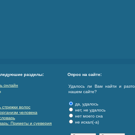
следуюшие разделы:
Опрос на сайте:
ь онлайн
Удалось ли Вам найти и разто
ь
нашем сайте?
да, удалось
 стрижки волос
нет, не удалось
организм человека
нет моего сна
словарь
не искал(-а)
арь: Приметы и суеверия