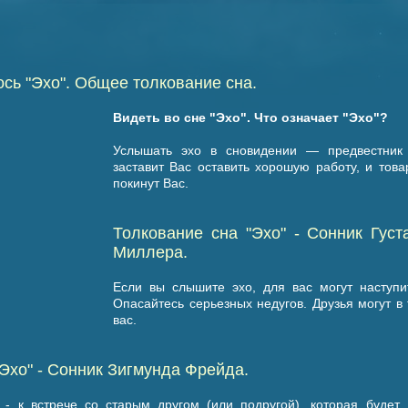
"
сь "Эхо". Общее толкование сна.
Видеть во сне "Эхо". Что означает "Эхо"?
Услышать эхо в сновидении — предвестник 
заставит Вас оставить хорошую работу, и това
покинут Вас.
Толкование сна "Эхо" - Cонник Гус
Миллера.
Если вы слышите эхо, для вас могут наступи
Опасайтесь серьезных недугов. Друзья могут в
вас.
Эхо" - Cонник Зигмунда Фрейда.
- к встрече со старым другом (или подругой), которая будет