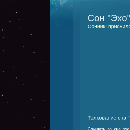
Сон "Эхо
Сонник: приснило
Толкование сна "
Слышать во сне эхо 