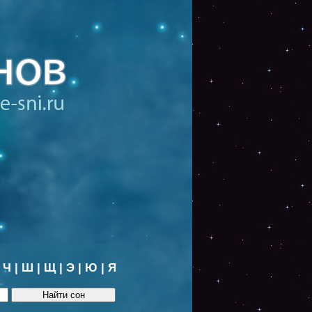
|
Ч
|
Ш
|
Щ
|
Э
|
Ю
|
Я