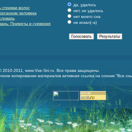
да, удалось
 стрижки волос
нет, не удалось
организм человека
нет моего сна
словарь
не искал(-а)
арь: Приметы и суеверия
 © 2010-2011, www.Vse-Sni.ru. Все права защищены.
чном копировании материалов активная ссылка на сонник "
Все сн