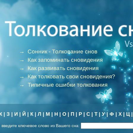
→
Сонник - Толкование снов
→
Как запоминать сновидения
→
Как развивать сновидения
→
Как толковать свои сновидения?
→
Типичные ошибки толкования
Ж
|
З
|
И
|
Й
|
К
|
Л
|
М
|
Н
|
О
|
П
|
Р
|
С
|
Т
|
У
|
Ф
|
Х
|
Ц
 введите ключевое слово из Вашего сна: