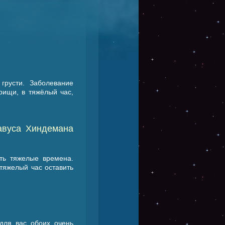
грусти. Заболевание
рищи, в тяжёлый час,
тавуса Хиндемана
ть тяжелые времена.
 тяжелый час оставить
 для вас обоих очень