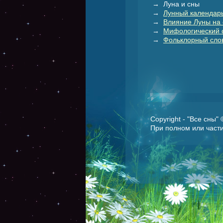
→ Луна и сны
→
Лунный календарь
→
Влияние Луны на 
→
Мифологический 
→
Фольклорный слов
Copyright - "Все сны"
При полном или части