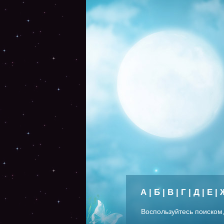
А
|
Б
|
В
|
Г
|
Д
|
Е
|
Воспользуйтесь поиском,