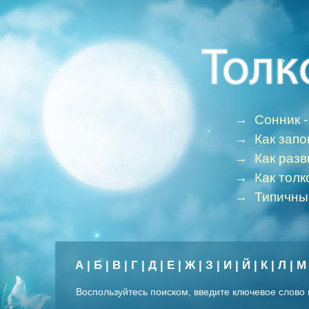
→
Сонник -
→
Как зап
→
Как раз
→
Как толк
→
Типичны
А
|
Б
|
В
|
Г
|
Д
|
Е
|
Ж
|
З
|
И
|
Й
|
К
|
Л
|
М
Воспользуйтесь поиском, введите ключевое слово 