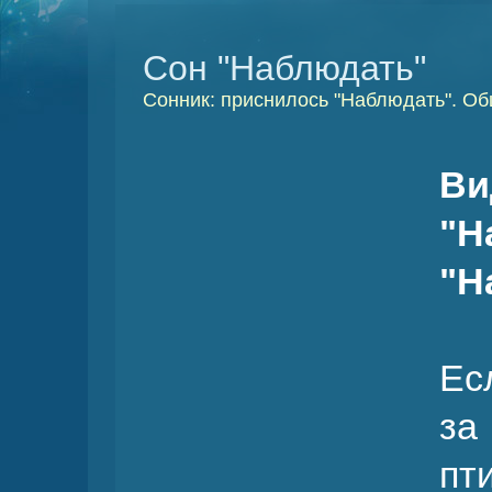
Сон "Наблюдать"
Сонник: приснилось "Наблюдать". Об
В
"Н
"Н
Ес
з
п