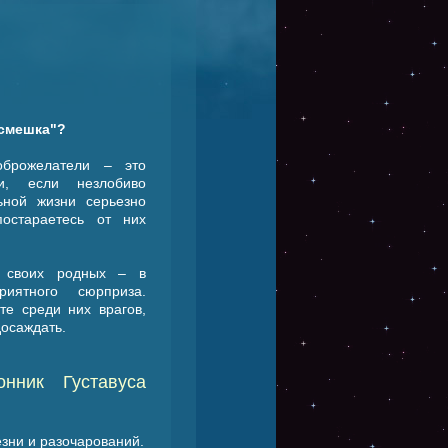
асмешка"?
брожелатели – это
и, если незлобиво
ьной жизни серьезно
постараетесь от них
з своих родных – в
иятного сюрприза.
те среди них врагов,
досаждать.
нник Густавуса
зни и разочарований.