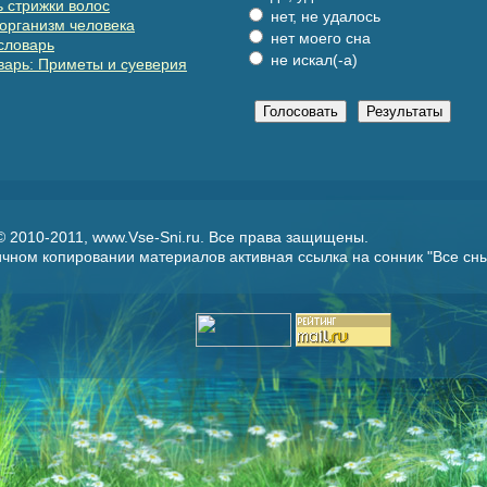
 стрижки волос
нет, не удалось
организм человека
нет моего сна
словарь
не искал(-а)
арь: Приметы и суеверия
 © 2010-2011, www.Vse-Sni.ru. Все права защищены.
чном копировании материалов активная ссылка на сонник "
Все сн