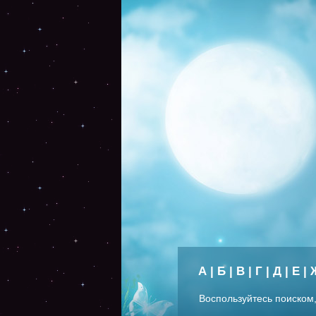
А
|
Б
|
В
|
Г
|
Д
|
Е
|
Воспользуйтесь поиском,