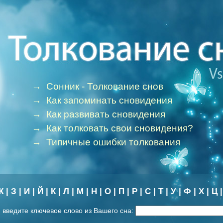
→
Сонник - Толкование снов
→
Как запоминать сновидения
→
Как развивать сновидения
→
Как толковать свои сновидения?
→
Типичные ошибки толкования
Ж
|
З
|
И
|
Й
|
К
|
Л
|
М
|
Н
|
О
|
П
|
Р
|
С
|
Т
|
У
|
Ф
|
Х
|
Ц
 введите ключевое слово из Вашего сна: