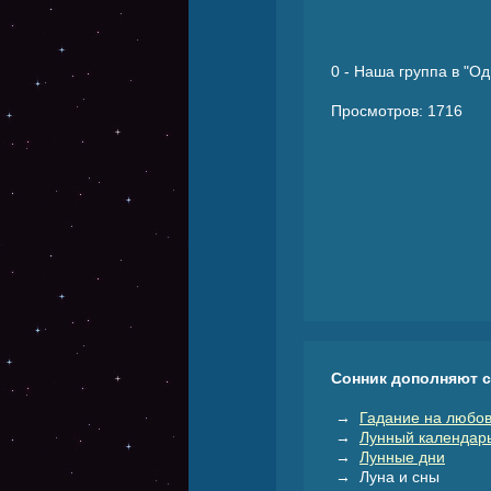
0
- Наша группа в "Од
Просмотров: 1716
Сонник дополняют 
→
Гадание на любов
→
Лунный календар
→
Лунные дни
→ Луна и сны