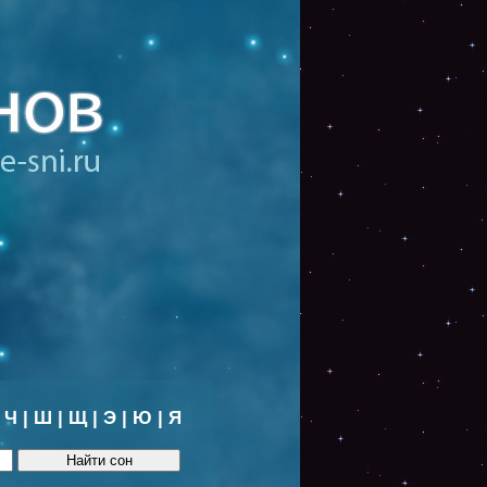
|
Ч
|
Ш
|
Щ
|
Э
|
Ю
|
Я