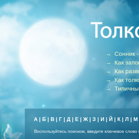
→
Сонник -
→
Как зап
→
Как раз
→
Как толк
→
Типичны
А
|
Б
|
В
|
Г
|
Д
|
Е
|
Ж
|
З
|
И
|
Й
|
К
|
Л
|
М
Воспользуйтесь поиском, введите ключевое слово 