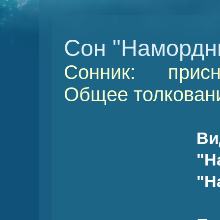
Сон "Намордн
Сонник: присн
Общее толковани
В
"Н
"Н