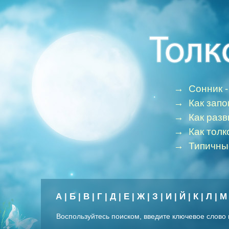
→
Сонник -
→
Как зап
→
Как раз
→
Как толк
→
Типичны
А
|
Б
|
В
|
Г
|
Д
|
Е
|
Ж
|
З
|
И
|
Й
|
К
|
Л
|
М
Воспользуйтесь поиском, введите ключевое слово 