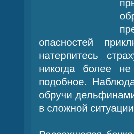
пр
об
п
опасностей прик
натерпитесь стра
никогда более не
подобное. Наблюд
обручи дельфинами
в сложной ситуации