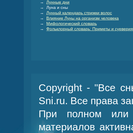
→
Лунные дни
→ Луна и сны
→
Лунный календарь стрижки волос
→
Влияние Луны на организм человека
→
Мифологический словарь
→
Фольклорный словарь: Приметы и суеверия
Copyright - "Все с
Sni.ru. Все права 
При полном или 
материалов активн