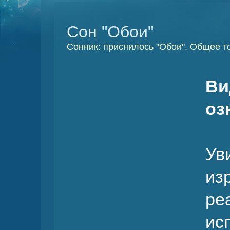
Сон "Обои"
Сонник: приснилось "Обои". Общее т
Ви
оз
Ув
из
р
и