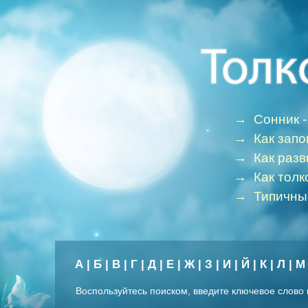
→
Сонник -
→
Как зап
→
Как раз
→
Как толк
→
Типичны
А
|
Б
|
В
|
Г
|
Д
|
Е
|
Ж
|
З
|
И
|
Й
|
К
|
Л
|
М
Воспользуйтесь поиском, введите ключевое слово 