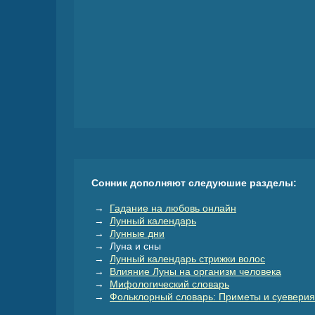
Сонник дополняют следуюшие разделы:
→
Гадание на любовь онлайн
→
Лунный календарь
→
Лунные дни
→ Луна и сны
→
Лунный календарь стрижки волос
→
Влияние Луны на организм человека
→
Мифологический словарь
→
Фольклорный словарь: Приметы и суеверия