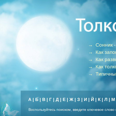
→
Сонник -
→
Как зап
→
Как раз
→
Как толк
→
Типичны
А
|
Б
|
В
|
Г
|
Д
|
Е
|
Ж
|
З
|
И
|
Й
|
К
|
Л
|
М
Воспользуйтесь поиском, введите ключевое слово 