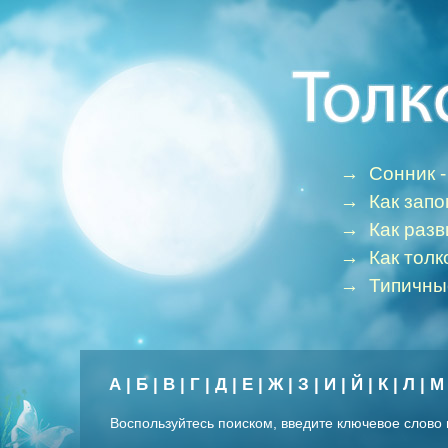
→
Сонник -
→
Как зап
→
Как раз
→
Как толк
→
Типичны
А
|
Б
|
В
|
Г
|
Д
|
Е
|
Ж
|
З
|
И
|
Й
|
К
|
Л
|
М
Воспользуйтесь поиском, введите ключевое слово 