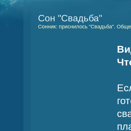
Сон "Свадьба"
Сонник: приснилось "Свадьба". Обще
Ви
Чт
Ес
го
св
пл