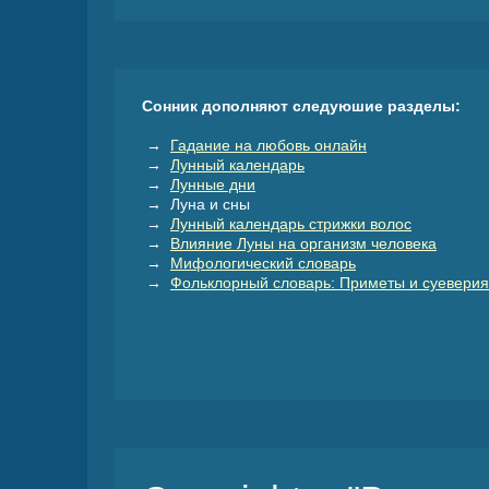
Сонник дополняют следуюшие разделы:
→
Гадание на любовь онлайн
→
Лунный календарь
→
Лунные дни
→ Луна и сны
→
Лунный календарь стрижки волос
→
Влияние Луны на организм человека
→
Мифологический словарь
→
Фольклорный словарь: Приметы и суеверия