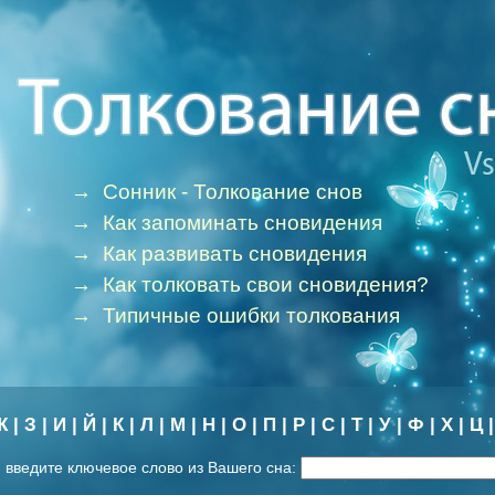
→
Сонник - Толкование снов
→
Как запоминать сновидения
→
Как развивать сновидения
→
Как толковать свои сновидения?
→
Типичные ошибки толкования
Ж
|
З
|
И
|
Й
|
К
|
Л
|
М
|
Н
|
О
|
П
|
Р
|
С
|
Т
|
У
|
Ф
|
Х
|
Ц
 введите ключевое слово из Вашего сна: