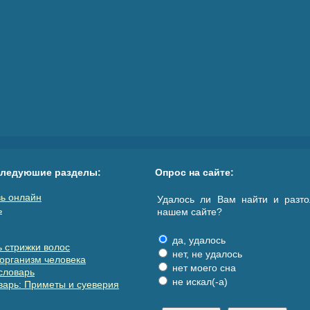
следуюшие разделы:
Опрос на сайте:
ь онлайн
Удалось ли Вам найти и разто
ь
нашем сайте?
да, удалось
 стрижки волос
нет, не удалось
организм человека
нет моего сна
словарь
не искал(-а)
арь: Приметы и суеверия