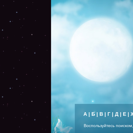
А
|
Б
|
В
|
Г
|
Д
|
Е
|
Воспользуйтесь поиском,