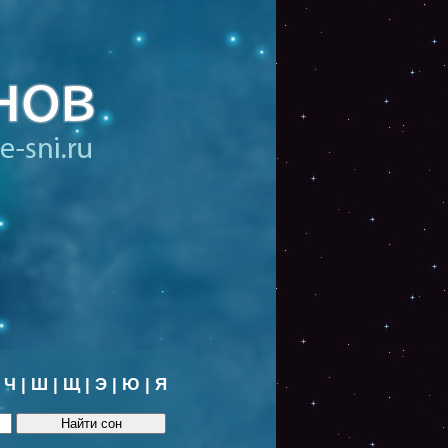
|
Ч
|
Ш
|
Щ
|
Э
|
Ю
|
Я