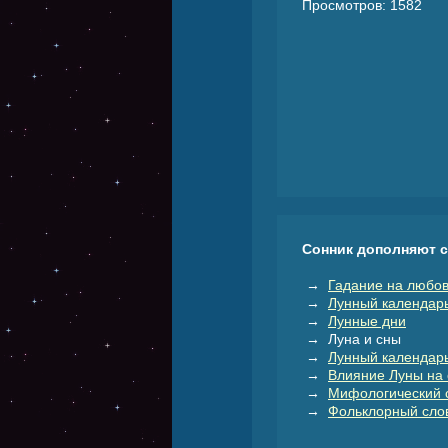
Просмотров: 1582
Сонник дополняют 
→
Гадание на любов
→
Лунный календар
→
Лунные дни
→ Луна и сны
→
Лунный календарь
→
Влияние Луны на 
→
Мифологический 
→
Фольклорный слов