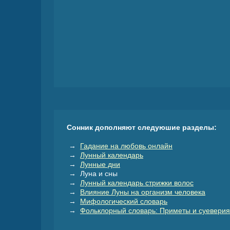
Сонник дополняют следуюшие разделы:
→
Гадание на любовь онлайн
→
Лунный календарь
→
Лунные дни
→ Луна и сны
→
Лунный календарь стрижки волос
→
Влияние Луны на организм человека
→
Мифологический словарь
→
Фольклорный словарь: Приметы и суеверия