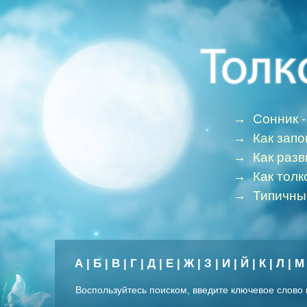
→
Сонник -
→
Как зап
→
Как раз
→
Как толк
→
Типичны
А
|
Б
|
В
|
Г
|
Д
|
Е
|
Ж
|
З
|
И
|
Й
|
К
|
Л
|
М
Воспользуйтесь поиском, введите ключевое слово 