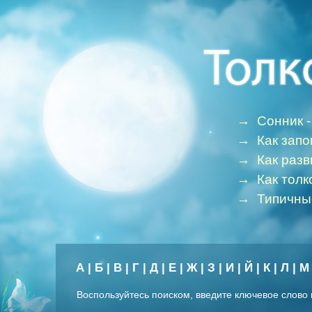
→
Сонник -
→
Как зап
→
Как раз
→
Как толк
→
Типичны
А
|
Б
|
В
|
Г
|
Д
|
Е
|
Ж
|
З
|
И
|
Й
|
К
|
Л
|
М
Воспользуйтесь поиском, введите ключевое слово 