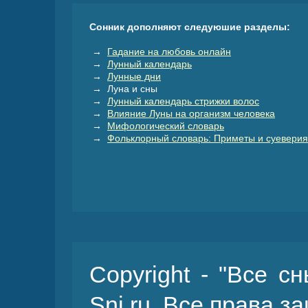
Сонник дополняют следуюшие разделы:
→
Гадание на любовь онлайн
→
Лунный календарь
→
Лунные дни
→ Луна и сны
→
Лунный календарь стрижки волос
→
Влияние Луны на организм человека
→
Мифологический словарь
→
Фольклорный словарь: Приметы и суеверия
Copyright - "Все с
Sni.ru. Все права 