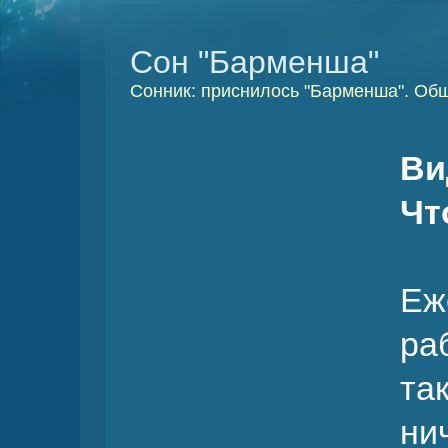
Сон "Барменша"
Сонник: приснилось "Барменша". Общ
Ви
Чт
Еж
р
та
ни