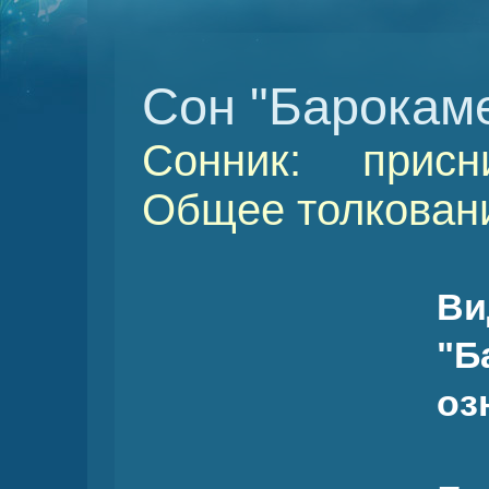
Сон "Барокам
Сонник: присн
Общее толковани
В
"
оз