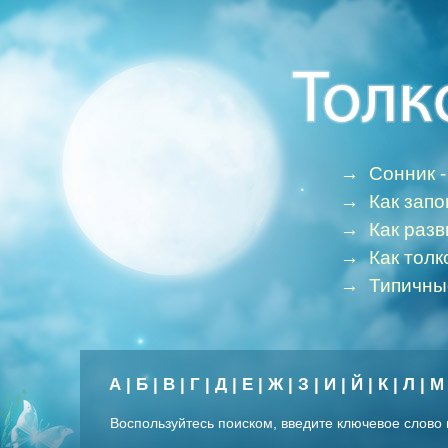
→
Сонник -
→
Как зап
→
Как раз
→
Как толк
→
Типичны
А
|
Б
|
В
|
Г
|
Д
|
Е
|
Ж
|
З
|
И
|
Й
|
К
|
Л
|
М
Воспользуйтесь поиском, введите ключевое слово 