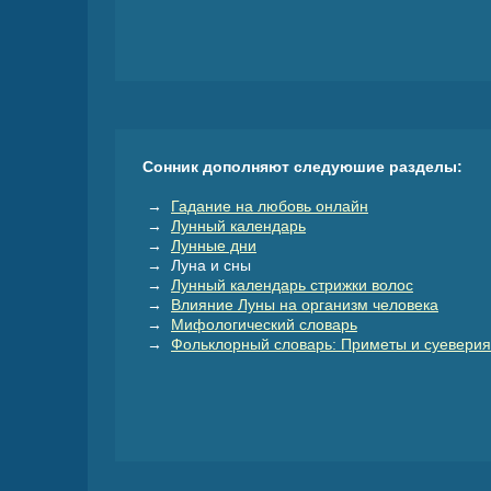
Сонник дополняют следуюшие разделы:
→
Гадание на любовь онлайн
→
Лунный календарь
→
Лунные дни
→ Луна и сны
→
Лунный календарь стрижки волос
→
Влияние Луны на организм человека
→
Мифологический словарь
→
Фольклорный словарь: Приметы и суеверия