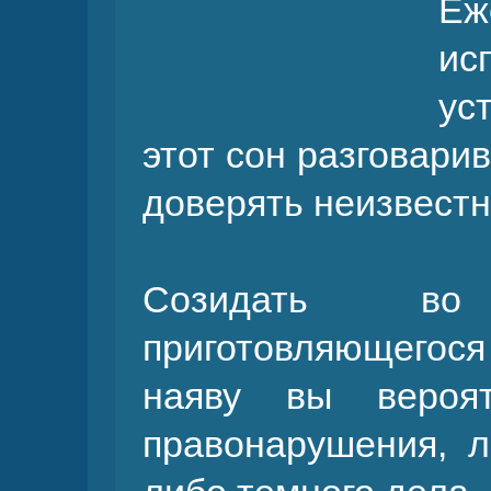
Е
ис
ус
этот сон разговарив
доверять неизвест
Созидать во
приготовляющегося 
наяву вы вероят
правонарушения, л