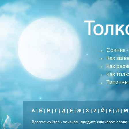
→
Сонник -
→
Как зап
→
Как раз
→
Как толк
→
Типичны
А
|
Б
|
В
|
Г
|
Д
|
Е
|
Ж
|
З
|
И
|
Й
|
К
|
Л
|
М
Воспользуйтесь поиском, введите ключевое слово 