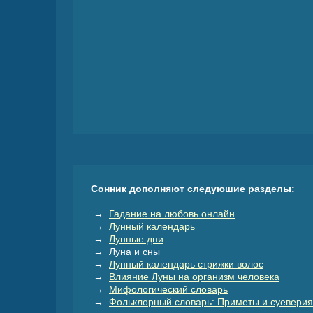
Сонник дополняют следуюшие разделы:
→
Гадание на любовь онлайн
→
Лунный календарь
→
Лунные дни
→ Луна и сны
→
Лунный календарь стрижки волос
→
Влияние Луны на организм человека
→
Мифологический словарь
→
Фольклорный словарь: Приметы и суеверия