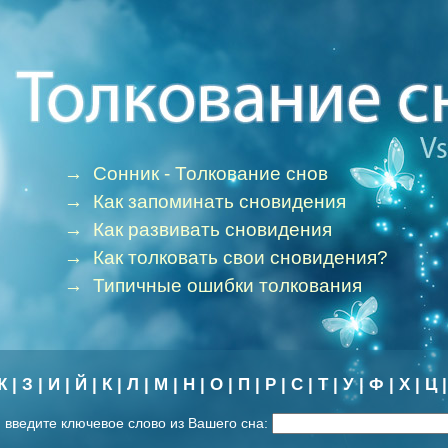
→
Сонник - Толкование снов
→
Как запоминать сновидения
→
Как развивать сновидения
→
Как толковать свои сновидения?
→
Типичные ошибки толкования
Ж
|
З
|
И
|
Й
|
К
|
Л
|
М
|
Н
|
О
|
П
|
Р
|
С
|
Т
|
У
|
Ф
|
Х
|
Ц
 введите ключевое слово из Вашего сна: