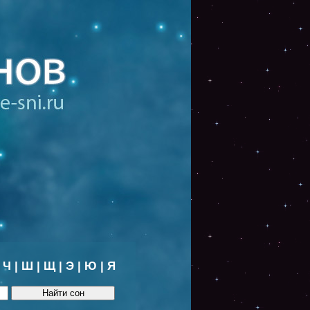
|
Ч
|
Ш
|
Щ
|
Э
|
Ю
|
Я