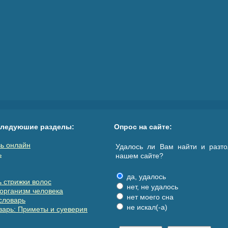
следуюшие разделы:
Опрос на сайте:
ь онлайн
Удалось ли Вам найти и разто
ь
нашем сайте?
да, удалось
 стрижки волос
нет, не удалось
организм человека
нет моего сна
словарь
не искал(-а)
арь: Приметы и суеверия