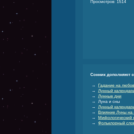
Просмотров: 1514
Сонник дополняют 
→
Гадание на любов
→
Лунный календар
→
Лунные дни
→ Луна и сны
→
Лунный календарь
→
Влияние Луны на 
→
Мифологический 
→
Фольклорный слов