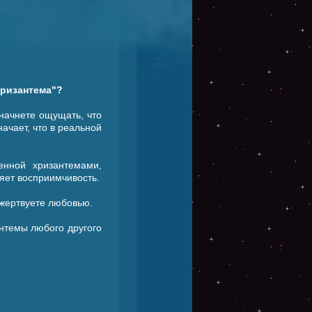
Хризантема"?
 начнете ощущать, что
начает, что в реальной
енной хризантемами,
яет восприимчивость.
ожертвуете любовью.
нтемы любого другого