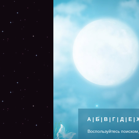
А
|
Б
|
В
|
Г
|
Д
|
Е
|
Воспользуйтесь поиском,