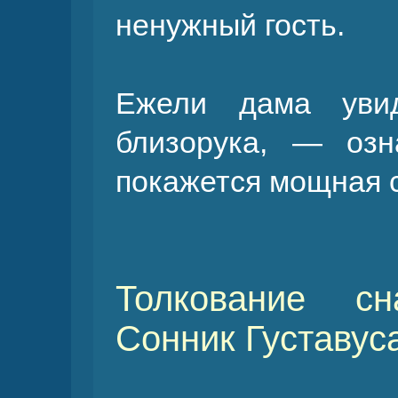
ненужный гость.
Ежели дама уви
близорука, — озн
покажется мощная 
Толкование сн
Cонник Густавус