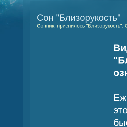
Сон "Близорукость"
Сонник: приснилось "Близорукость".
В
"
оз
Еж
эт
бы