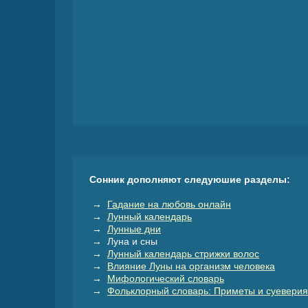
Сонник дополняют следуюшие разделы:
→
Гадание на любовь онлайн
→
Лунный календарь
→
Лунные дни
→ Луна и сны
→
Лунный календарь стрижки волос
→
Влияние Луны на организм человека
→
Мифологический словарь
→
Фольклорный словарь: Приметы и суеверия