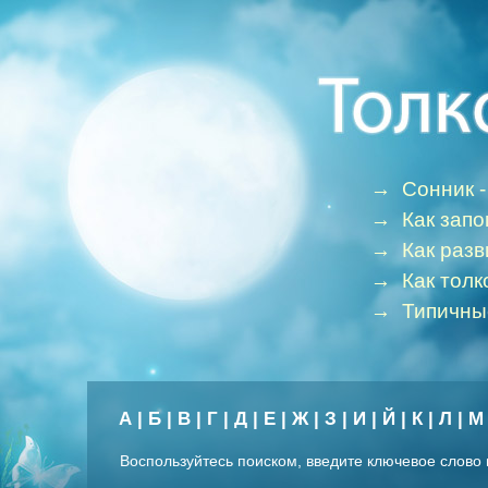
→
Сонник -
→
Как зап
→
Как раз
→
Как толк
→
Типичны
А
|
Б
|
В
|
Г
|
Д
|
Е
|
Ж
|
З
|
И
|
Й
|
К
|
Л
|
М
Воспользуйтесь поиском, введите ключевое слово 