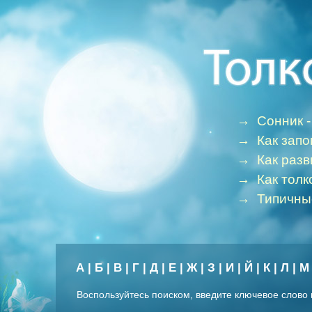
→
Сонник -
→
Как зап
→
Как раз
→
Как толк
→
Типичны
А
|
Б
|
В
|
Г
|
Д
|
Е
|
Ж
|
З
|
И
|
Й
|
К
|
Л
|
М
Воспользуйтесь поиском, введите ключевое слово 