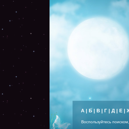
А
|
Б
|
В
|
Г
|
Д
|
Е
|
Воспользуйтесь поиском,