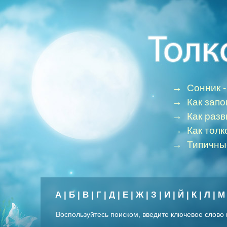
→
Сонник -
→
Как зап
→
Как раз
→
Как толк
→
Типичны
А
|
Б
|
В
|
Г
|
Д
|
Е
|
Ж
|
З
|
И
|
Й
|
К
|
Л
|
М
Воспользуйтесь поиском, введите ключевое слово 