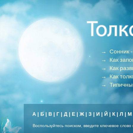
→
Сонник -
→
Как зап
→
Как раз
→
Как толк
→
Типичны
А
|
Б
|
В
|
Г
|
Д
|
Е
|
Ж
|
З
|
И
|
Й
|
К
|
Л
|
М
Воспользуйтесь поиском, введите ключевое слово 