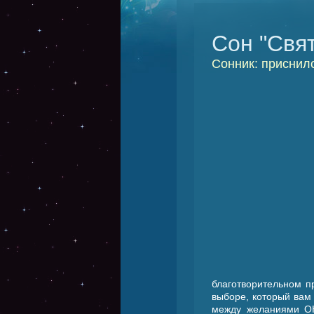
Сон "Свя
Сонник: приснил
благотворительном п
выборе, который вам 
между желаниями ОН