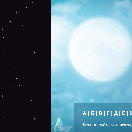
А
|
Б
|
В
|
Г
|
Д
|
Е
|
Воспользуйтесь поиском,