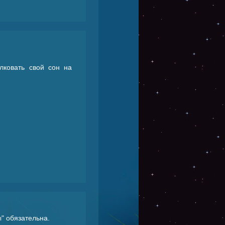
лковать свой сон на
ы
" обязательна.