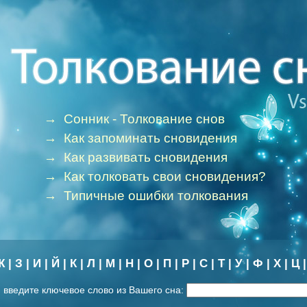
→
Сонник - Толкование снов
→
Как запоминать сновидения
→
Как развивать сновидения
→
Как толковать свои сновидения?
→
Типичные ошибки толкования
Ж
|
З
|
И
|
Й
|
К
|
Л
|
М
|
Н
|
О
|
П
|
Р
|
С
|
Т
|
У
|
Ф
|
Х
|
Ц
 введите ключевое слово из Вашего сна: