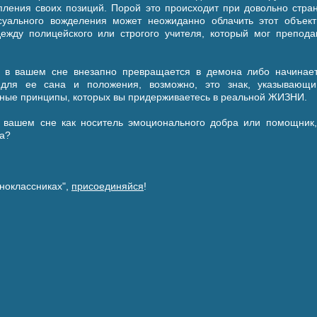
пления своих позиций. Порой это происходит при довольно стран
суального вожделения может неожиданно облачить этот объект
дежду полицейского или строгого учителя, который мог препода
о в вашем сне внезапно превращается в демона либо начинает
 для ее сана и положения, возможно, это знак, указывающи
ные принципы, которых вы придерживаетесь в реальной ЖИЗНИ.
в вашем сне как носитель эмоционального добра или помощник,
ка?
ноклассниках",
присоединяйся
!