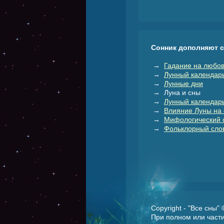
Сонник дополняют 
→
Гадание на любов
→
Лунный календар
→
Лунные дни
→ Луна и сны
→
Лунный календарь
→
Влияние Луны на 
→
Мифологический 
→
Фольклорный слов
Copyright - "Все сны"
При полном или части