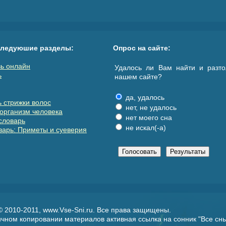
следуюшие разделы:
Опрос на сайте:
ь онлайн
Удалось ли Вам найти и разто
ь
нашем сайте?
да, удалось
 стрижки волос
нет, не удалось
организм человека
нет моего сна
словарь
не искал(-а)
арь: Приметы и суеверия
 © 2010-2011, www.Vse-Sni.ru. Все права защищены.
чном копировании материалов активная ссылка на сонник "
Все сн