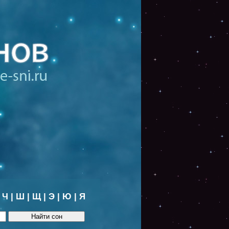
|
Ч
|
Ш
|
Щ
|
Э
|
Ю
|
Я