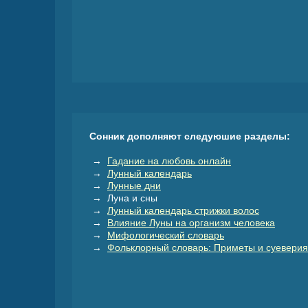
Сонник дополняют следуюшие разделы:
→
Гадание на любовь онлайн
→
Лунный календарь
→
Лунные дни
→ Луна и сны
→
Лунный календарь стрижки волос
→
Влияние Луны на организм человека
→
Мифологический словарь
→
Фольклорный словарь: Приметы и суеверия