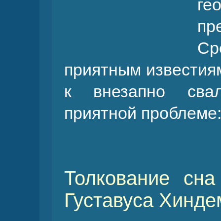
ге
пр
Ср
приятным известиям
к внезапно свал
приятной проблеме:
Толкование сна
Густавуса Хинде