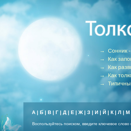
→
Сонник -
→
Как зап
→
Как раз
→
Как толк
→
Типичны
А
|
Б
|
В
|
Г
|
Д
|
Е
|
Ж
|
З
|
И
|
Й
|
К
|
Л
|
М
Воспользуйтесь поиском, введите ключевое слово 