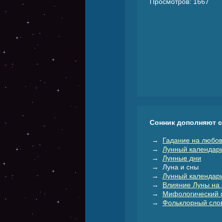
Просмотров: 1667
Сонник дополняют 
→
Гадание на любов
→
Лунный календар
→
Лунные дни
→ Луна и сны
→
Лунный календарь
→
Влияние Луны на 
→
Мифологический 
→
Фольклорный слов