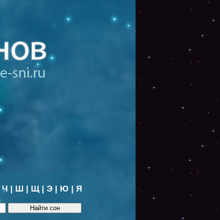
|
Ч
|
Ш
|
Щ
|
Э
|
Ю
|
Я