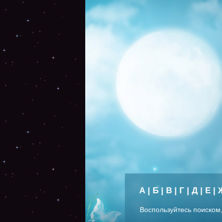
А
|
Б
|
В
|
Г
|
Д
|
Е
|
Воспользуйтесь поиском,