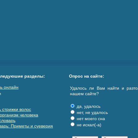
следуюшие разделы:
Опрос на сайте:
ь онлайн
Удалось ли Вам найти и разто
ь
нашем сайте?
да, удалось
 стрижки волос
нет, не удалось
организм человека
нет моего сна
словарь
не искал(-а)
арь: Приметы и суеверия