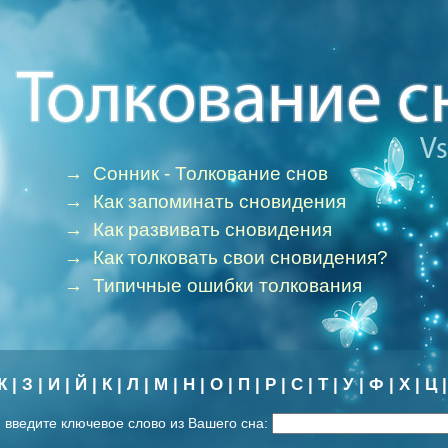
→
Сонник - Толкование снов
→
Как запоминать сновидения
→
Как развивать сновидения
→
Как толковать свои сновидения?
→
Типичные ошибки толкования
Ж
|
З
|
И
|
Й
|
К
|
Л
|
М
|
Н
|
О
|
П
|
Р
|
С
|
Т
|
У
|
Ф
|
Х
|
Ц
 введите ключевое слово из Вашего сна: