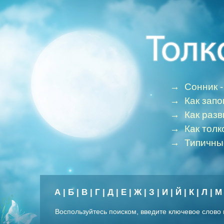
→
Сонник -
→
Как зап
→
Как раз
→
Как толк
→
Типичны
А
|
Б
|
В
|
Г
|
Д
|
Е
|
Ж
|
З
|
И
|
Й
|
К
|
Л
|
М
Воспользуйтесь поиском, введите ключевое слово 