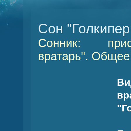
Сон "Голкипер
Сонник: прис
вратарь". Общее
Ви
вр
"Г