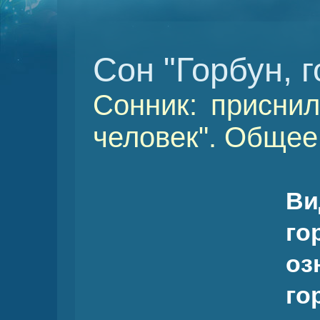
Сон "Горбун, 
Сонник: приснил
человек". Общее
Ви
го
о
го