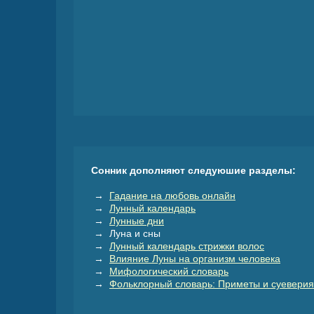
Сонник дополняют следуюшие разделы:
→
Гадание на любовь онлайн
→
Лунный календарь
→
Лунные дни
→ Луна и сны
→
Лунный календарь стрижки волос
→
Влияние Луны на организм человека
→
Мифологический словарь
→
Фольклорный словарь: Приметы и суеверия