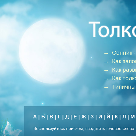
→
Сонник -
→
Как зап
→
Как раз
→
Как толк
→
Типичны
А
|
Б
|
В
|
Г
|
Д
|
Е
|
Ж
|
З
|
И
|
Й
|
К
|
Л
|
М
Воспользуйтесь поиском, введите ключевое слово 