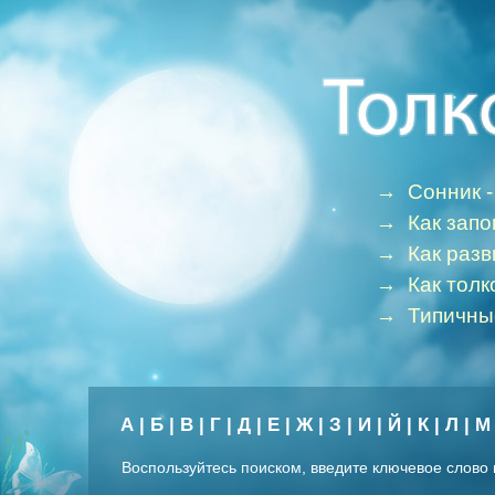
→
Сонник -
→
Как зап
→
Как раз
→
Как толк
→
Типичны
А
|
Б
|
В
|
Г
|
Д
|
Е
|
Ж
|
З
|
И
|
Й
|
К
|
Л
|
М
Воспользуйтесь поиском, введите ключевое слово 