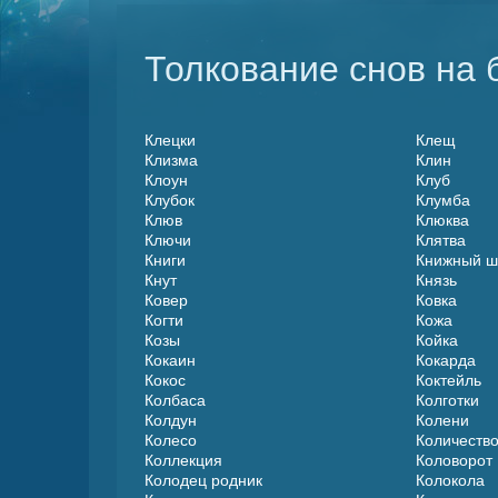
Толкование снов на б
Клецки
Клещ
Клизма
Клин
Клоун
Клуб
Клубок
Клумба
Клюв
Клюква
Ключи
Клятва
Книги
Книжный 
Кнут
Князь
Ковер
Ковка
Когти
Кожа
Козы
Койка
Кокаин
Кокарда
Кокос
Коктейль
Колбаса
Колготки
Колдун
Колени
Колесо
Количеств
Коллекция
Коловорот
Колодец родник
Колокола