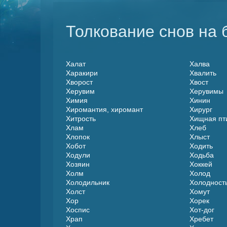
Толкование снов на б
Халат
Халва
Харакири
Хвалить
Хворост
Хвост
Херувим
Херувимы
Химия
Хинин
Хиромантия, хиромант
Хирург
Хитрость
Хищная пт
Хлам
Хлеб
Хлопок
Хлыст
Хобот
Ходить
Ходули
Ходьба
Хозяин
Хоккей
Холм
Холод
Холодильник
Холодност
Холст
Хомут
Хор
Хорек
Хоспис
Хот-дог
Храп
Хребет