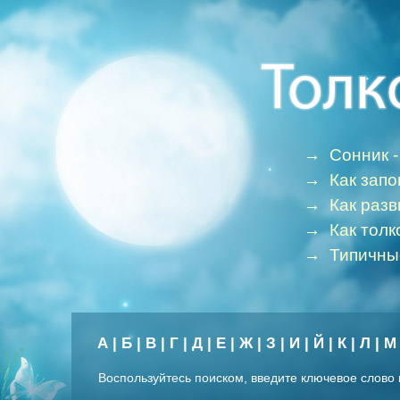
→
Сонник -
→
Как зап
→
Как раз
→
Как толк
→
Типичны
А
|
Б
|
В
|
Г
|
Д
|
Е
|
Ж
|
З
|
И
|
Й
|
К
|
Л
|
М
Воспользуйтесь поиском, введите ключевое слово 