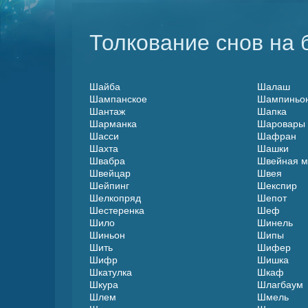
Толкование снов на б
Шайба
Шалаш
Шампанское
Шампиньо
Шантаж
Шапка
Шарманка
Шаровары
Шасси
Шафран
Шахта
Шашки
Швабра
Швейная м
Швейцар
Швея
Шейпинг
Шекспир
Шелкопряд
Шепот
Шестеренка
Шеф
Шило
Шинель
Шиньон
Шипы
Шить
Шифер
Шифр
Шишка
Шкатулка
Шкаф
Шкура
Шлагбаум
Шлем
Шмель