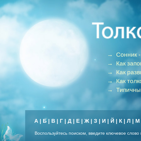
→
Сонник -
→
Как зап
→
Как раз
→
Как толк
→
Типичны
А
|
Б
|
В
|
Г
|
Д
|
Е
|
Ж
|
З
|
И
|
Й
|
К
|
Л
|
М
Воспользуйтесь поиском, введите ключевое слово 